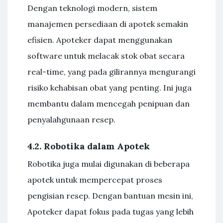
Dengan teknologi modern, sistem
manajemen persediaan di apotek semakin
efisien. Apoteker dapat menggunakan
software untuk melacak stok obat secara
real-time, yang pada gilirannya mengurangi
risiko kehabisan obat yang penting. Ini juga
membantu dalam mencegah penipuan dan
penyalahgunaan resep.
4.2. Robotika dalam Apotek
Robotika juga mulai digunakan di beberapa
apotek untuk mempercepat proses
pengisian resep. Dengan bantuan mesin ini,
Apoteker dapat fokus pada tugas yang lebih