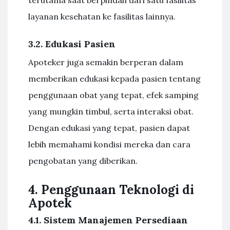
terutama saat berpindah dari satu fasilitas
layanan kesehatan ke fasilitas lainnya.
3.2. Edukasi Pasien
Apoteker juga semakin berperan dalam
memberikan edukasi kepada pasien tentang
penggunaan obat yang tepat, efek samping
yang mungkin timbul, serta interaksi obat.
Dengan edukasi yang tepat, pasien dapat
lebih memahami kondisi mereka dan cara
pengobatan yang diberikan.
4. Penggunaan Teknologi di
Apotek
4.1. Sistem Manajemen Persediaan