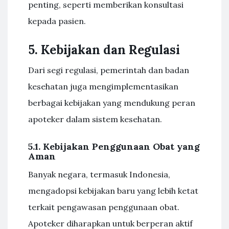
penting, seperti memberikan konsultasi
kepada pasien.
5. Kebijakan dan Regulasi
Dari segi regulasi, pemerintah dan badan
kesehatan juga mengimplementasikan
berbagai kebijakan yang mendukung peran
apoteker dalam sistem kesehatan.
5.1. Kebijakan Penggunaan Obat yang
Aman
Banyak negara, termasuk Indonesia,
mengadopsi kebijakan baru yang lebih ketat
terkait pengawasan penggunaan obat.
Apoteker diharapkan untuk berperan aktif