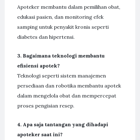
Apoteker membantu dalam pemilihan obat,
edukasi pasien, dan monitoring efek
samping untuk penyakit kronis seperti
diabetes dan hipertensi.
3. Bagaimana teknologi membantu
efisiensi apotek?
Teknologi seperti sistem manajemen
persediaan dan robotika membantu apotek
dalam mengelola obat dan mempercepat
proses pengisian resep.
4. Apa saja tantangan yang dihadapi
apoteker saat ini?