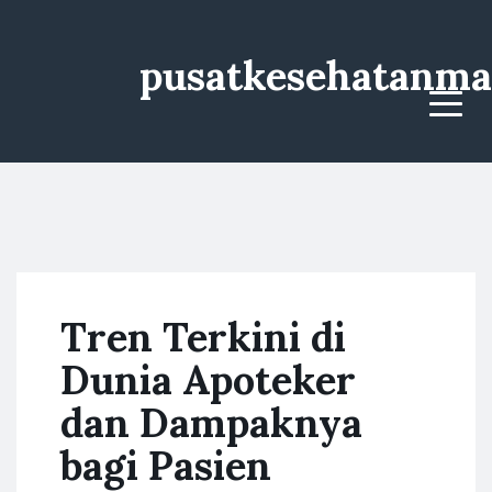
pusatkesehatanma
Menu
Tren Terkini di
Dunia Apoteker
dan Dampaknya
bagi Pasien