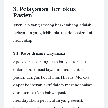
3. Pelayanan Terfokus
Pasien
Tren lain yang sedang berkembang adalah
pelayanan yang lebih fokus pada pasien. Ini
mencakup:
3.1. Koordinasi Layanan
Apoteker sekarang lebih banyak terlibat
dalam koordinasi layanan medis untuk
pasien dengan kebutuhan khusus. Mereka
dapat berperan aktif dalam merencanakan
dan memastikan bahwa pasien
mendapatkan perawatan yang sesuai,