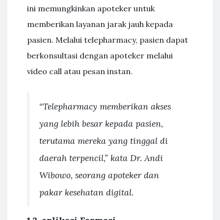
ini memungkinkan apoteker untuk
memberikan layanan jarak jauh kepada
pasien. Melalui telepharmacy, pasien dapat
berkonsultasi dengan apoteker melalui
video call atau pesan instan.
“Telepharmacy memberikan akses
yang lebih besar kepada pasien,
terutama mereka yang tinggal di
daerah terpencil,” kata Dr. Andi
Wibowo, seorang apoteker dan
pakar kesehatan digital.