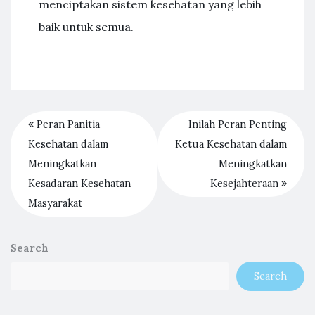
menciptakan sistem kesehatan yang lebih
baik untuk semua.
Peran Panitia
Inilah Peran Penting
Kesehatan dalam
Ketua Kesehatan dalam
Meningkatkan
Meningkatkan
Kesadaran Kesehatan
Kesejahteraan
Masyarakat
Search
Search