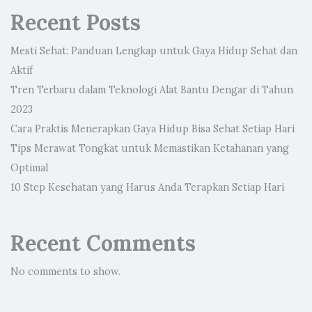
Recent Posts
Mesti Sehat: Panduan Lengkap untuk Gaya Hidup Sehat dan
Aktif
Tren Terbaru dalam Teknologi Alat Bantu Dengar di Tahun
2023
Cara Praktis Menerapkan Gaya Hidup Bisa Sehat Setiap Hari
Tips Merawat Tongkat untuk Memastikan Ketahanan yang
Optimal
10 Step Kesehatan yang Harus Anda Terapkan Setiap Hari
Recent Comments
No comments to show.