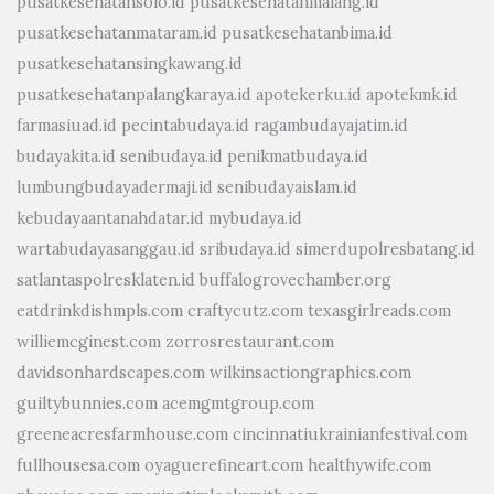
pusatkesehatansolo.id
pusatkesehatanmalang.id
pusatkesehatanmataram.id
pusatkesehatanbima.id
pusatkesehatansingkawang.id
pusatkesehatanpalangkaraya.id
apotekerku.id
apotekmk.id
farmasiuad.id
pecintabudaya.id
ragambudayajatim.id
budayakita.id
senibudaya.id
penikmatbudaya.id
lumbungbudayadermaji.id
senibudayaislam.id
kebudayaantanahdatar.id
mybudaya.id
wartabudayasanggau.id
sribudaya.id
simerdupolresbatang.id
satlantaspolresklaten.id
buffalogrovechamber.org
eatdrinkdishmpls.com
craftycutz.com
texasgirlreads.com
williemcginest.com
zorrosrestaurant.com
davidsonhardscapes.com
wilkinsactiongraphics.com
guiltybunnies.com
acemgmtgroup.com
greeneacresfarmhouse.com
cincinnatiukrainianfestival.com
fullhousesa.com
oyaguerefineart.com
healthywife.com