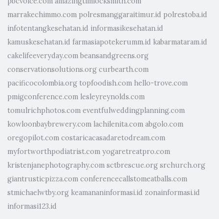
pbcvoice.com
amazingtimlocksmith.com
marrakechimmo.com
polresmanggaraitimur.id
polrestoba.id
infotentangkesehatan.id
informasikesehatan.id
kamuskesehatan.id
farmasiapotekerumm.id
kabarmataram.id
cakelifeeveryday.com
beansandgreens.org
conservationsolutions.org
curbearth.com
pacificocolombia.org
topfoodish.com
hello-trove.com
pmigconference.com
lesleyreynolds.com
tomulrichphotos.com
eventfulweddingplanning.com
kowloonbaybrewery.com
lachilenita.com
abgolo.com
oregopilot.com
costaricacasadaretodream.com
myfortworthpodiatrist.com
yogaretreatpro.com
kristenjanephotography.com
sctbrescue.org
srchurch.org
giantrusticpizza.com
conferencecallstomeatballs.com
stmichaelwtby.org
keamananinformasi.id
zonainformasi.id
informasi123.id