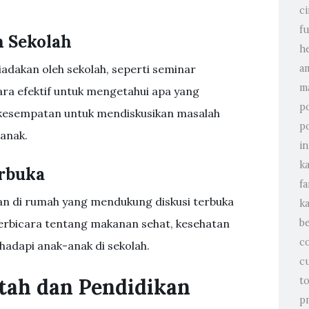
ci
f
n Sekolah
h
adakan oleh sekolah, seperti seminar
a
m
ra efektif untuk mengetahui apa yang
p
n kesempatan untuk mendiskusikan masalah
po
anak.
i
k
erbuka
f
n di rumah yang mendukung diskusi terbuka
k
berbicara tentang makanan sehat, kesehatan
b
c
adapi anak-anak di sekolah.
c
ntah dan Pendidikan
t
p