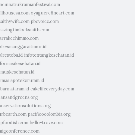
ncinnatiukrainianfestival.com
ullhousesa.com
oyaguerefineart.com
ealthywife.com
pbcvoice.com
mazingtimlocksmith.com
arrakechimmo.com
olresmanggaraitimur.id
lrestoba.id
infotentangkesehatan.id
nformasikesehatan.id
amuskesehatan.id
armasiapotekerumm.id
abarmataram.id
cakelifeeveryday.com
eansandgreens.org
onservationsolutions.org
urbearth.com
pacificocolombia.org
opfoodish.com
hello-trove.com
migconference.com