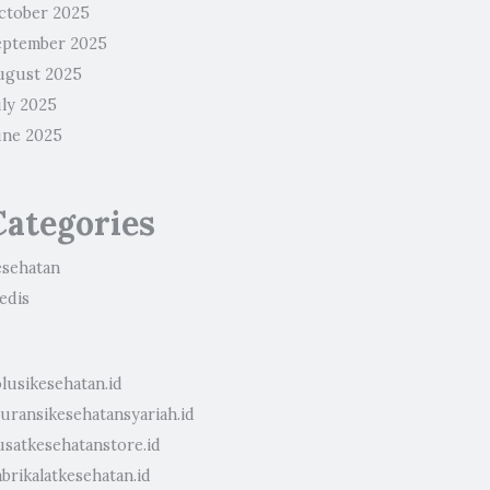
ctober 2025
eptember 2025
ugust 2025
uly 2025
une 2025
Categories
esehatan
edis
lusikesehatan.id
suransikesehatansyariah.id
usatkesehatanstore.id
brikalatkesehatan.id