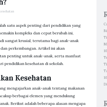
h?
kesehatan
C
alah satu aspek penting dari pendidikan yang
Bi
 semakin kompleks dan cepat berubah ini,
T
 sangat krusial, terutama bagi anak-anak
M
an perkembangan. Artikel ini akan
1
an penting untuk anak-anak, serta manfaat
T
ri pendidikan kesehatan di sekolah.
T
T
dikan Kesehatan
1
D
tang mengajarkan anak-anak tentang makanan
encakup berbagai elemen yang mendukung
k-anak. Berikut adalah beberapa alasan mengapa