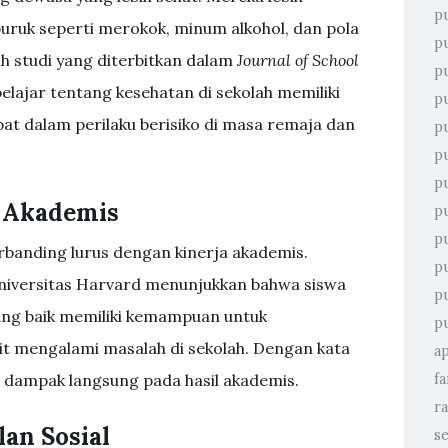
p
uruk seperti merokok, minum alkohol, dan pola
p
ah studi yang diterbitkan dalam
Journal of School
p
lajar tentang kesehatan di sekolah memiliki
p
bat dalam perilaku berisiko di masa remaja dan
p
p
p
a Akademis
p
p
erbanding lurus dengan kinerja akademis.
p
Universitas Harvard menunjukkan bahwa siswa
p
ang baik memiliki kemampuan untuk
p
ikit mengalami masalah di sekolah. Dengan kata
a
ki dampak langsung pada hasil akademis.
fa
r
an Sosial
s