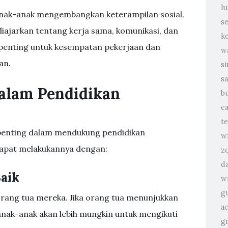
l
nak-anak mengembangkan keterampilan sosial.
s
diajarkan tentang kerja sama, komunikasi, dan
k
 penting untuk kesempatan pekerjaan dan
w
an.
s
sa
dalam Pendidikan
b
e
t
 penting dalam mendukung pendidikan
w
apat melakukannya dengan:
z
d
Baik
w
g
rang tua mereka. Jika orang tua menunjukkan
a
 anak-anak akan lebih mungkin untuk mengikuti
g