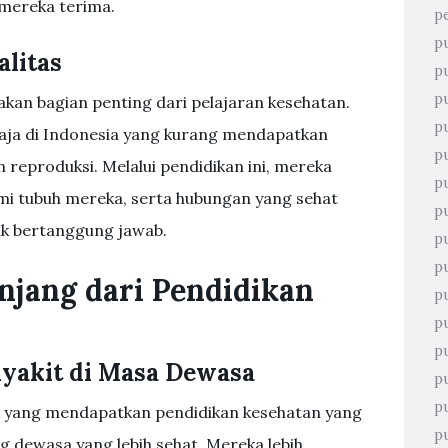
 mereka terima.
p
p
alitas
p
p
akan bagian penting dari pelajaran kesehatan.
p
aja di Indonesia yang kurang mendapatkan
p
 reproduksi. Melalui pendidikan ini, mereka
p
i tubuh mereka, serta hubungan yang sehat
p
ak bertanggung jawab.
p
p
njang dari Pendidikan
p
p
p
nyakit di Masa Dewasa
p
p
k yang mendapatkan pendidikan kesehatan yang
pu
dewasa yang lebih sehat. Mereka lebih