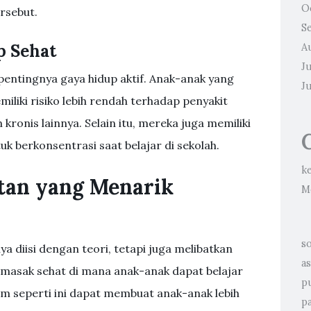
O
rsebut.
S
p Sehat
A
J
entingnya gaya hidup aktif. Anak-anak yang
J
miliki risiko lebih rendah terhadap penyakit
 kronis lainnya. Selain itu, mereka juga memiliki
k berkonsentrasi saat belajar di sekolah.
k
tan yang Menarik
M
so
a diisi dengan teori, tetapi juga melibatkan
a
emasak sehat di mana anak-anak dapat belajar
p
 seperti ini dapat membuat anak-anak lebih
pa