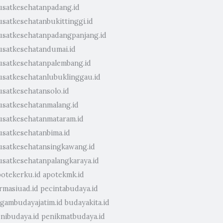
usatkesehatanpadang.id
usatkesehatanbukittinggi.id
usatkesehatanpadangpanjang.id
usatkesehatandumai.id
usatkesehatanpalembang.id
usatkesehatanlubuklinggau.id
usatkesehatansolo.id
usatkesehatanmalang.id
usatkesehatanmataram.id
usatkesehatanbima.id
usatkesehatansingkawang.id
usatkesehatanpalangkaraya.id
potekerku.id
apotekmk.id
rmasiuad.id
pecintabudaya.id
agambudayajatim.id
budayakita.id
enibudaya.id
penikmatbudaya.id