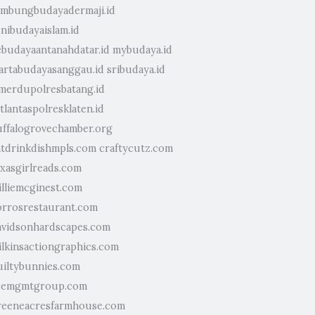
umbungbudayadermaji.id
enibudayaislam.id
ebudayaantanahdatar.id
mybudaya.id
artabudayasanggau.id
sribudaya.id
imerdupolresbatang.id
tlantaspolresklaten.id
uffalogrovechamber.org
atdrinkdishmpls.com
craftycutz.com
exasgirlreads.com
illiemcginest.com
orrosrestaurant.com
avidsonhardscapes.com
ilkinsactiongraphics.com
uiltybunnies.com
cemgmtgroup.com
reeneacresfarmhouse.com