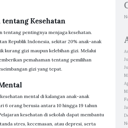
N
 tentang Kesehatan
rkan tentang pentingnya menjaga kesehatan.
an Republik Indonesia, sekitar 20% anak-anak
k kurang gizi maupun kelebihan gizi. Melalui
A
memberikan pemahaman tentang pemilihan
J
J
seimbangan gizi yang tepat.
M
Mental
Ap
M
h kesehatan mental di kalangan anak-anak
F
i 6 orang berusia antara 10 hingga 19 tahun
J
Pelajaran kesehatan di sekolah dapat membantu
D
nda stres, kecemasan, atau depresi, serta
N