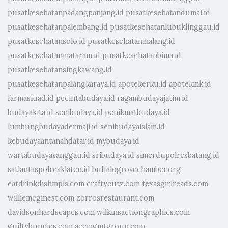
pusatkesehatanpadangpanjang.id
pusatkesehatandumai.id
pusatkesehatanpalembang.id
pusatkesehatanlubuklinggau.id
pusatkesehatansolo.id
pusatkesehatanmalang.id
pusatkesehatanmataram.id
pusatkesehatanbima.id
pusatkesehatansingkawang.id
pusatkesehatanpalangkaraya.id
apotekerku.id
apotekmk.id
farmasiuad.id
pecintabudaya.id
ragambudayajatim.id
budayakita.id
senibudaya.id
penikmatbudaya.id
lumbungbudayadermaji.id
senibudayaislam.id
kebudayaantanahdatar.id
mybudaya.id
wartabudayasanggau.id
sribudaya.id
simerdupolresbatang.id
satlantaspolresklaten.id
buffalogrovechamber.org
eatdrinkdishmpls.com
craftycutz.com
texasgirlreads.com
williemcginest.com
zorrosrestaurant.com
davidsonhardscapes.com
wilkinsactiongraphics.com
guiltybunnies.com
acemgmtgroup.com