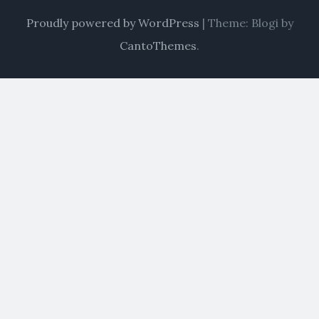
Proudly powered by WordPress
|
Theme: Blogi by
CantoThemes
.