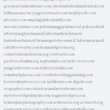
greeneacresfarmhouse.com
cincinnatiukrainianfestival.com
fullhousesa.com
oyaguerefineart.com
healthywife.com
pbcvoice.com
amazingtimlocksmith.com
marrakechimmo.com
polresmanggaraitimur.id
polrestoba.id
infotentangkesehatan.id
informasikesehatan.id
kamuskesehatan.id
farmasiapotekerumm.id
kabarmataram.id
cakelifeeveryday.com
beansandgreens.org
conservationsolutions.org
curbearth.com
pacificocolombia.org
topfoodish.com
hello-trove.com
pmigconference.com
lesleyreynolds.com
tomulrichphotos.com
eventfulweddingplanning.com
kowloonbaybrewery.com
lachilenita.com
abgolo.com
oregopilot.com
costaricacasadaretodream.com
myfortworthpodiatrist.com
yogaretreatpro.com
kristenjanephotography.com
sctbrescue.org
srchurch.org
giantrusticpizza.com
conferencecallstomeatballs.com