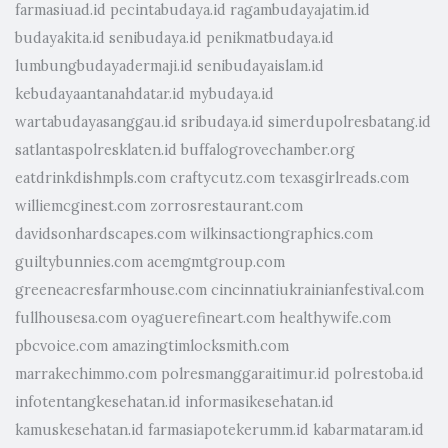
farmasiuad.id
pecintabudaya.id
ragambudayajatim.id
budayakita.id
senibudaya.id
penikmatbudaya.id
lumbungbudayadermaji.id
senibudayaislam.id
kebudayaantanahdatar.id
mybudaya.id
wartabudayasanggau.id
sribudaya.id
simerdupolresbatang.id
satlantaspolresklaten.id
buffalogrovechamber.org
eatdrinkdishmpls.com
craftycutz.com
texasgirlreads.com
williemcginest.com
zorrosrestaurant.com
davidsonhardscapes.com
wilkinsactiongraphics.com
guiltybunnies.com
acemgmtgroup.com
greeneacresfarmhouse.com
cincinnatiukrainianfestival.com
fullhousesa.com
oyaguerefineart.com
healthywife.com
pbcvoice.com
amazingtimlocksmith.com
marrakechimmo.com
polresmanggaraitimur.id
polrestoba.id
infotentangkesehatan.id
informasikesehatan.id
kamuskesehatan.id
farmasiapotekerumm.id
kabarmataram.id