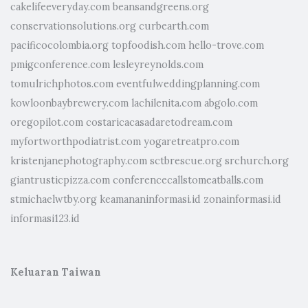
cakelifeeveryday.com
beansandgreens.org
conservationsolutions.org
curbearth.com
pacificocolombia.org
topfoodish.com
hello-trove.com
pmigconference.com
lesleyreynolds.com
tomulrichphotos.com
eventfulweddingplanning.com
kowloonbaybrewery.com
lachilenita.com
abgolo.com
oregopilot.com
costaricacasadaretodream.com
myfortworthpodiatrist.com
yogaretreatpro.com
kristenjanephotography.com
sctbrescue.org
srchurch.org
giantrusticpizza.com
conferencecallstomeatballs.com
stmichaelwtby.org
keamananinformasi.id
zonainformasi.id
informasi123.id
Keluaran Taiwan