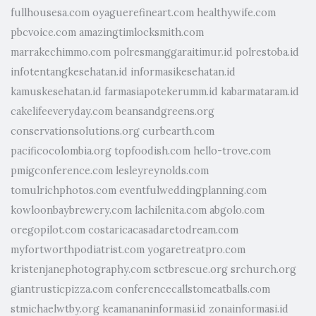
fullhousesa.com
oyaguerefineart.com
healthywife.com
pbcvoice.com
amazingtimlocksmith.com
marrakechimmo.com
polresmanggaraitimur.id
polrestoba.id
infotentangkesehatan.id
informasikesehatan.id
kamuskesehatan.id
farmasiapotekerumm.id
kabarmataram.id
cakelifeeveryday.com
beansandgreens.org
conservationsolutions.org
curbearth.com
pacificocolombia.org
topfoodish.com
hello-trove.com
pmigconference.com
lesleyreynolds.com
tomulrichphotos.com
eventfulweddingplanning.com
kowloonbaybrewery.com
lachilenita.com
abgolo.com
oregopilot.com
costaricacasadaretodream.com
myfortworthpodiatrist.com
yogaretreatpro.com
kristenjanephotography.com
sctbrescue.org
srchurch.org
giantrusticpizza.com
conferencecallstomeatballs.com
stmichaelwtby.org
keamananinformasi.id
zonainformasi.id