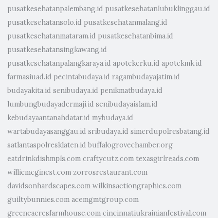
pusatkesehatanpalembang.id
pusatkesehatanlubuklinggau.id
pusatkesehatansolo.id
pusatkesehatanmalang.id
pusatkesehatanmataram.id
pusatkesehatanbima.id
pusatkesehatansingkawang.id
pusatkesehatanpalangkaraya.id
apotekerku.id
apotekmk.id
farmasiuad.id
pecintabudaya.id
ragambudayajatim.id
budayakita.id
senibudaya.id
penikmatbudaya.id
lumbungbudayadermaji.id
senibudayaislam.id
kebudayaantanahdatar.id
mybudaya.id
wartabudayasanggau.id
sribudaya.id
simerdupolresbatang.id
satlantaspolresklaten.id
buffalogrovechamber.org
eatdrinkdishmpls.com
craftycutz.com
texasgirlreads.com
williemcginest.com
zorrosrestaurant.com
davidsonhardscapes.com
wilkinsactiongraphics.com
guiltybunnies.com
acemgmtgroup.com
greeneacresfarmhouse.com
cincinnatiukrainianfestival.com