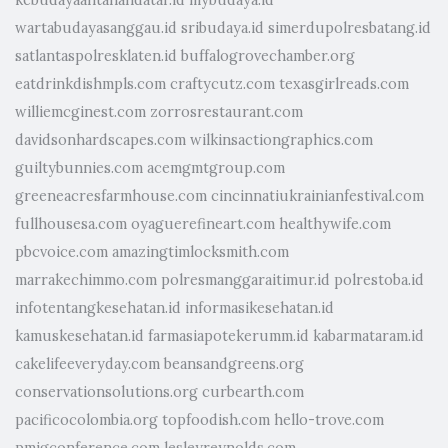
kebudayaantanahdatar.id
mybudaya.id
wartabudayasanggau.id
sribudaya.id
simerdupolresbatang.id
satlantaspolresklaten.id
buffalogrovechamber.org
eatdrinkdishmpls.com
craftycutz.com
texasgirlreads.com
williemcginest.com
zorrosrestaurant.com
davidsonhardscapes.com
wilkinsactiongraphics.com
guiltybunnies.com
acemgmtgroup.com
greeneacresfarmhouse.com
cincinnatiukrainianfestival.com
fullhousesa.com
oyaguerefineart.com
healthywife.com
pbcvoice.com
amazingtimlocksmith.com
marrakechimmo.com
polresmanggaraitimur.id
polrestoba.id
infotentangkesehatan.id
informasikesehatan.id
kamuskesehatan.id
farmasiapotekerumm.id
kabarmataram.id
cakelifeeveryday.com
beansandgreens.org
conservationsolutions.org
curbearth.com
pacificocolombia.org
topfoodish.com
hello-trove.com