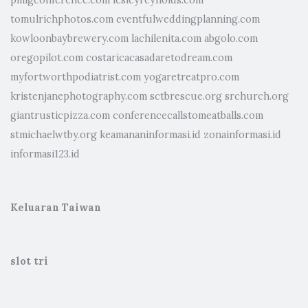
pmigconference.com
lesleyreynolds.com
tomulrichphotos.com
eventfulweddingplanning.com
kowloonbaybrewery.com
lachilenita.com
abgolo.com
oregopilot.com
costaricacasadaretodream.com
myfortworthpodiatrist.com
yogaretreatpro.com
kristenjanephotography.com
sctbrescue.org
srchurch.org
giantrusticpizza.com
conferencecallstomeatballs.com
stmichaelwtby.org
keamananinformasi.id
zonainformasi.id
informasi123.id
Keluaran Taiwan
slot tri