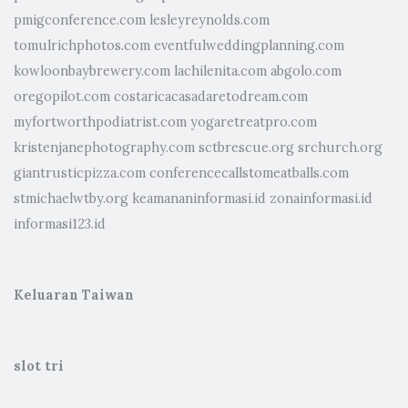
pmigconference.com
lesleyreynolds.com
tomulrichphotos.com
eventfulweddingplanning.com
kowloonbaybrewery.com
lachilenita.com
abgolo.com
oregopilot.com
costaricacasadaretodream.com
myfortworthpodiatrist.com
yogaretreatpro.com
kristenjanephotography.com
sctbrescue.org
srchurch.org
giantrusticpizza.com
conferencecallstomeatballs.com
stmichaelwtby.org
keamananinformasi.id
zonainformasi.id
informasi123.id
Keluaran Taiwan
slot tri