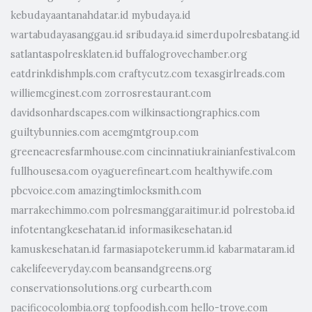
kebudayaantanahdatar.id
mybudaya.id
wartabudayasanggau.id
sribudaya.id
simerdupolresbatang.id
satlantaspolresklaten.id
buffalogrovechamber.org
eatdrinkdishmpls.com
craftycutz.com
texasgirlreads.com
williemcginest.com
zorrosrestaurant.com
davidsonhardscapes.com
wilkinsactiongraphics.com
guiltybunnies.com
acemgmtgroup.com
greeneacresfarmhouse.com
cincinnatiukrainianfestival.com
fullhousesa.com
oyaguerefineart.com
healthywife.com
pbcvoice.com
amazingtimlocksmith.com
marrakechimmo.com
polresmanggaraitimur.id
polrestoba.id
infotentangkesehatan.id
informasikesehatan.id
kamuskesehatan.id
farmasiapotekerumm.id
kabarmataram.id
cakelifeeveryday.com
beansandgreens.org
conservationsolutions.org
curbearth.com
pacificocolombia.org
topfoodish.com
hello-trove.com