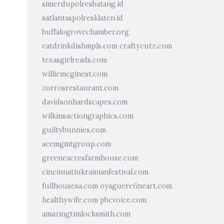
simerdupolresbatang.id
satlantaspolresklaten.id
buffalogrovechamber.org
eatdrinkdishmpls.com
craftycutz.com
texasgirlreads.com
williemcginest.com
zorrosrestaurant.com
davidsonhardscapes.com
wilkinsactiongraphics.com
guiltybunnies.com
acemgmtgroup.com
greeneacresfarmhouse.com
cincinnatiukrainianfestival.com
fullhousesa.com
oyaguerefineart.com
healthywife.com
pbcvoice.com
amazingtimlocksmith.com