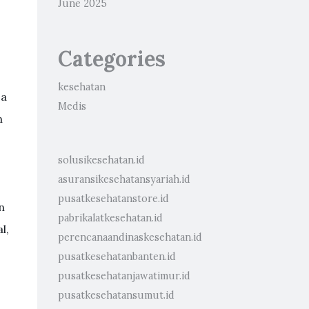
June 2025
Categories
kesehatan
sa
Medis
n
solusikesehatan.id
asuransikesehatansyariah.id
pusatkesehatanstore.id
n
pabrikalatkesehatan.id
l,
perencanaandinaskesehatan.id
pusatkesehatanbanten.id
pusatkesehatanjawatimur.id
pusatkesehatansumut.id