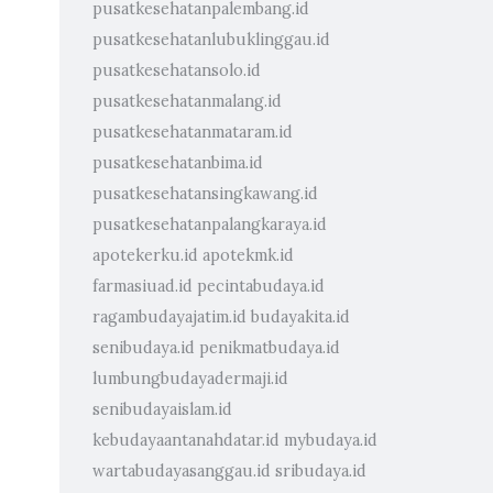
pusatkesehatanpalembang.id
pusatkesehatanlubuklinggau.id
pusatkesehatansolo.id
pusatkesehatanmalang.id
pusatkesehatanmataram.id
pusatkesehatanbima.id
pusatkesehatansingkawang.id
pusatkesehatanpalangkaraya.id
apotekerku.id
apotekmk.id
farmasiuad.id
pecintabudaya.id
ragambudayajatim.id
budayakita.id
senibudaya.id
penikmatbudaya.id
lumbungbudayadermaji.id
senibudayaislam.id
kebudayaantanahdatar.id
mybudaya.id
wartabudayasanggau.id
sribudaya.id