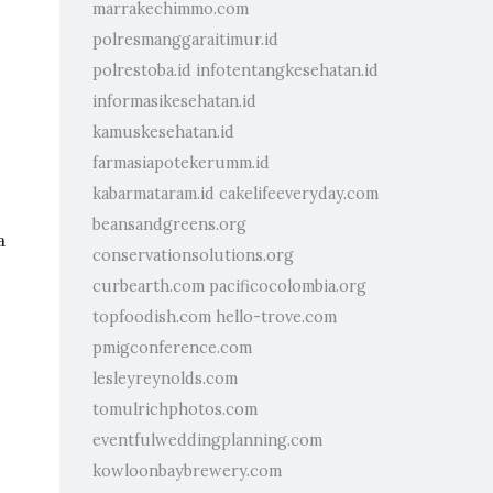
marrakechimmo.com
polresmanggaraitimur.id
polrestoba.id
infotentangkesehatan.id
informasikesehatan.id
kamuskesehatan.id
farmasiapotekerumm.id
kabarmataram.id
cakelifeeveryday.com
beansandgreens.org
a
conservationsolutions.org
curbearth.com
pacificocolombia.org
topfoodish.com
hello-trove.com
pmigconference.com
lesleyreynolds.com
tomulrichphotos.com
eventfulweddingplanning.com
kowloonbaybrewery.com