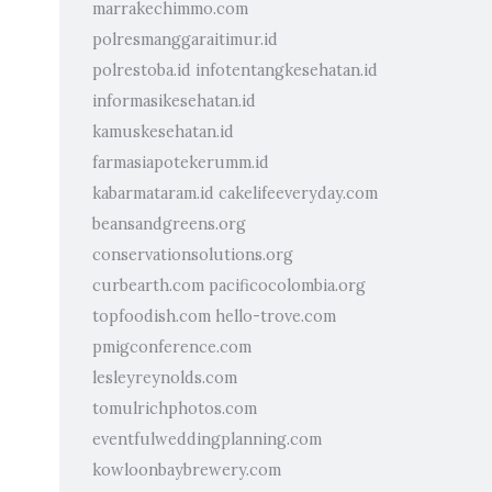
marrakechimmo.com
polresmanggaraitimur.id
polrestoba.id
infotentangkesehatan.id
informasikesehatan.id
kamuskesehatan.id
farmasiapotekerumm.id
kabarmataram.id
cakelifeeveryday.com
beansandgreens.org
conservationsolutions.org
curbearth.com
pacificocolombia.org
topfoodish.com
hello-trove.com
pmigconference.com
lesleyreynolds.com
tomulrichphotos.com
eventfulweddingplanning.com
kowloonbaybrewery.com