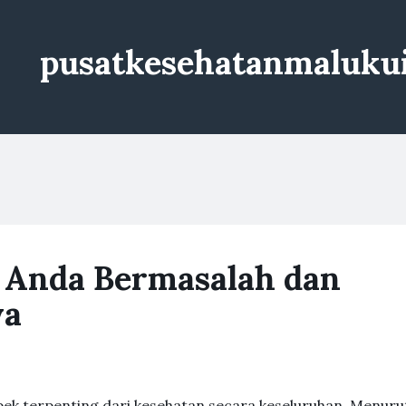
pusatkesehatanmaluku
 Anda Bermasalah dan
ya
pek terpenting dari kesehatan secara keseluruhan. Menuru