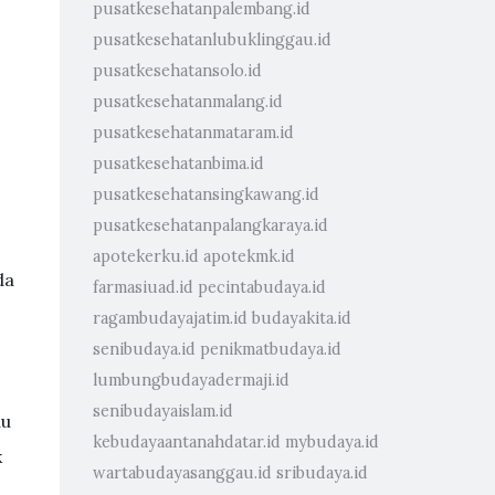
pusatkesehatanpalembang.id
pusatkesehatanlubuklinggau.id
pusatkesehatansolo.id
pusatkesehatanmalang.id
pusatkesehatanmataram.id
pusatkesehatanbima.id
pusatkesehatansingkawang.id
pusatkesehatanpalangkaraya.id
apotekerku.id
apotekmk.id
da
farmasiuad.id
pecintabudaya.id
ragambudayajatim.id
budayakita.id
senibudaya.id
penikmatbudaya.id
lumbungbudayadermaji.id
senibudayaislam.id
au
kebudayaantanahdatar.id
mybudaya.id
k
wartabudayasanggau.id
sribudaya.id