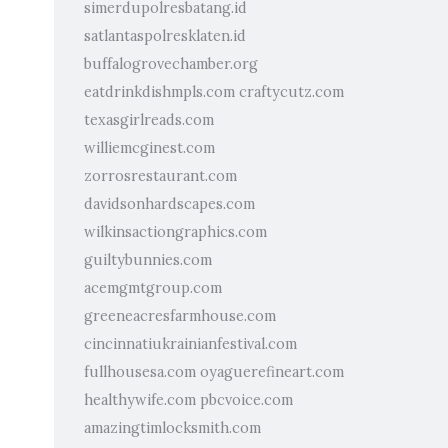
simerdupolresbatang.id
satlantaspolresklaten.id
buffalogrovechamber.org
eatdrinkdishmpls.com
craftycutz.com
texasgirlreads.com
williemcginest.com
zorrosrestaurant.com
davidsonhardscapes.com
wilkinsactiongraphics.com
guiltybunnies.com
acemgmtgroup.com
greeneacresfarmhouse.com
cincinnatiukrainianfestival.com
.
fullhousesa.com
oyaguerefineart.com
healthywife.com
pbcvoice.com
amazingtimlocksmith.com