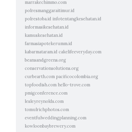
marrakechimmo.com
polresmanggaraitimur.id
polrestoba.id
infotentangkesehatan.id
informasikesehatan.id
kamuskesehatan.id
farmasiapotekerumm.id
kabarmataram.id
cakelifeeveryday.com
beansandgreens.org
conservationsolutions.org
curbearth.com
pacificocolombia.org
topfoodish.com
hello-trove.com
pmigconference.com
lesleyreynolds.com
tomulrichphotos.com
eventfulweddingplanning.com
kowloonbaybrewery.com