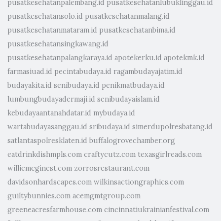
pusatkesehatanpalembang.id
pusatkesehatanlubuklinggau.id
pusatkesehatansolo.id
pusatkesehatanmalang.id
pusatkesehatanmataram.id
pusatkesehatanbima.id
pusatkesehatansingkawang.id
pusatkesehatanpalangkaraya.id
apotekerku.id
apotekmk.id
farmasiuad.id
pecintabudaya.id
ragambudayajatim.id
budayakita.id
senibudaya.id
penikmatbudaya.id
lumbungbudayadermaji.id
senibudayaislam.id
kebudayaantanahdatar.id
mybudaya.id
wartabudayasanggau.id
sribudaya.id
simerdupolresbatang.id
satlantaspolresklaten.id
buffalogrovechamber.org
eatdrinkdishmpls.com
craftycutz.com
texasgirlreads.com
williemcginest.com
zorrosrestaurant.com
davidsonhardscapes.com
wilkinsactiongraphics.com
guiltybunnies.com
acemgmtgroup.com
greeneacresfarmhouse.com
cincinnatiukrainianfestival.com