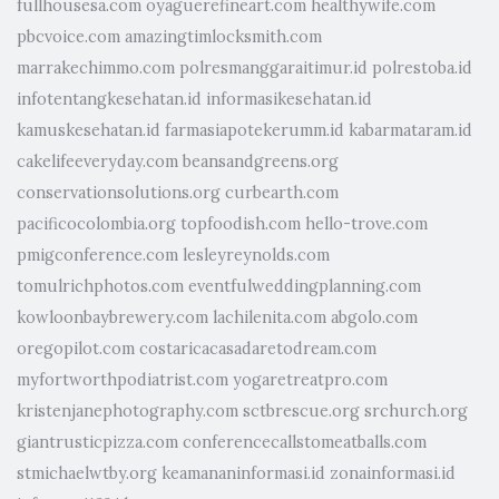
fullhousesa.com
oyaguerefineart.com
healthywife.com
pbcvoice.com
amazingtimlocksmith.com
marrakechimmo.com
polresmanggaraitimur.id
polrestoba.id
infotentangkesehatan.id
informasikesehatan.id
kamuskesehatan.id
farmasiapotekerumm.id
kabarmataram.id
cakelifeeveryday.com
beansandgreens.org
conservationsolutions.org
curbearth.com
pacificocolombia.org
topfoodish.com
hello-trove.com
pmigconference.com
lesleyreynolds.com
tomulrichphotos.com
eventfulweddingplanning.com
kowloonbaybrewery.com
lachilenita.com
abgolo.com
oregopilot.com
costaricacasadaretodream.com
myfortworthpodiatrist.com
yogaretreatpro.com
kristenjanephotography.com
sctbrescue.org
srchurch.org
giantrusticpizza.com
conferencecallstomeatballs.com
stmichaelwtby.org
keamananinformasi.id
zonainformasi.id