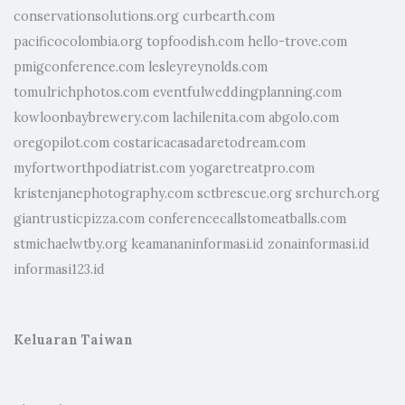
conservationsolutions.org
curbearth.com
pacificocolombia.org
topfoodish.com
hello-trove.com
pmigconference.com
lesleyreynolds.com
tomulrichphotos.com
eventfulweddingplanning.com
kowloonbaybrewery.com
lachilenita.com
abgolo.com
oregopilot.com
costaricacasadaretodream.com
myfortworthpodiatrist.com
yogaretreatpro.com
kristenjanephotography.com
sctbrescue.org
srchurch.org
giantrusticpizza.com
conferencecallstomeatballs.com
stmichaelwtby.org
keamananinformasi.id
zonainformasi.id
informasi123.id
Keluaran Taiwan