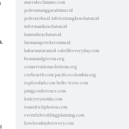
marrakechimmo.com
i
polresmanggaraitimur.id
polrestoba.id
infotentangkesehatan.id
informasikesehatan.id
kamuskesehatan.id
k.
farmasiapotekerumm.id
kabarmataram.id
cakelifeeveryday.com
2
beansandgreens.org
conservationsolutions.org
curbearth.com
pacificocolombia.org
topfoodish.com
hello-trove.com
pmigconference.com
lesleyreynolds.com
tomulrichphotos.com
eventfulweddingplanning.com
kowloonbaybrewery.com
g