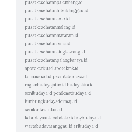
pusatkesehatanpalembang.id
pusatkesehatanlubuklinggau.id
pusatkesehatansolo.id
pusatkesehatanmalang.id
pusatkesehatanmataram.id
pusatkesehatanbima.id
pusatkesehatansingkawang.id
pusatkesehatanpalangkaraya.id
apotekerku.id
apotekmk.id
farmasiuad.id
pecintabudaya.id
ragambudayajatim.id
budayakita.id
senibudaya.id
penikmatbudaya.id
lumbungbudayadermaji.id
senibudayaislam.id
kebudayaantanahdatar.id
mybudaya.id
wartabudayasanggau.id
sribudaya.id