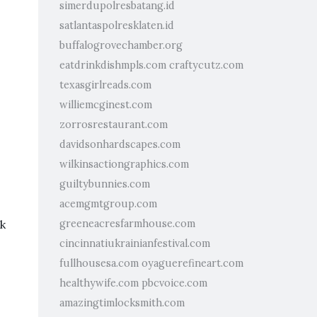
simerdupolresbatang.id
satlantaspolresklaten.id
buffalogrovechamber.org
eatdrinkdishmpls.com
craftycutz.com
texasgirlreads.com
williemcginest.com
zorrosrestaurant.com
davidsonhardscapes.com
wilkinsactiongraphics.com
guiltybunnies.com
acemgmtgroup.com
k
greeneacresfarmhouse.com
cincinnatiukrainianfestival.com
fullhousesa.com
oyaguerefineart.com
healthywife.com
pbcvoice.com
amazingtimlocksmith.com