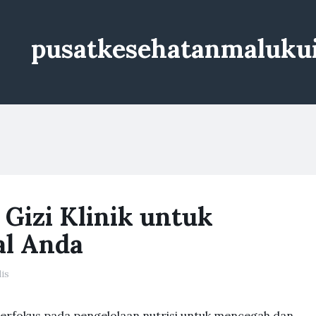
pusatkesehatanmaluku
Gizi Klinik untuk
al Anda
is
g berfokus pada pengelolaan nutrisi untuk mencegah dan