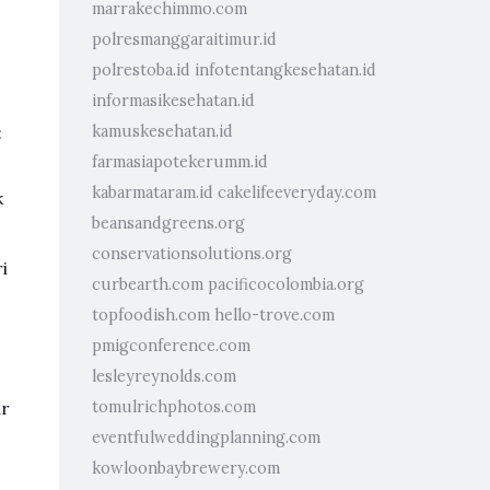
marrakechimmo.com
polresmanggaraitimur.id
polrestoba.id
infotentangkesehatan.id
informasikesehatan.id
:
kamuskesehatan.id
farmasiapotekerumm.id
kabarmataram.id
cakelifeeveryday.com
k
beansandgreens.org
conservationsolutions.org
i
curbearth.com
pacificocolombia.org
topfoodish.com
hello-trove.com
pmigconference.com
lesleyreynolds.com
ar
tomulrichphotos.com
eventfulweddingplanning.com
kowloonbaybrewery.com