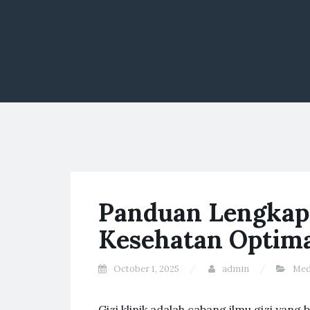
Panduan Lengkap 
Kesehatan Optim
October 1, 2025
admin
Med
Gizi klinik adalah cabang ilmu gizi yan