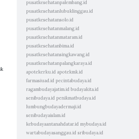
pusatkesehatanpalembang.id
pusatkesehatanlubuklinggau.id
pusatkesehatansolo.id
pusatkesehatanmalang.id
pusatkesehatanmataram.id
pusatkesehatanbima.id
pusatkesehatansingkawang.id
pusatkesehatanpalangkaraya.id
uk
apotekerku.id
apotekmk.id
farmasiuad.id
pecintabudaya.id
ragambudayajatim.id
budayakita.id
senibudaya.id
penikmatbudaya.id
lumbungbudayadermaji.id
senibudayaislam.id
kebudayaantanahdatar.id
mybudaya.id
wartabudayasanggau.id
sribudaya.id