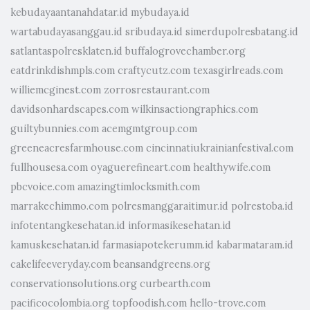
kebudayaantanahdatar.id
mybudaya.id
wartabudayasanggau.id
sribudaya.id
simerdupolresbatang.id
satlantaspolresklaten.id
buffalogrovechamber.org
eatdrinkdishmpls.com
craftycutz.com
texasgirlreads.com
williemcginest.com
zorrosrestaurant.com
davidsonhardscapes.com
wilkinsactiongraphics.com
guiltybunnies.com
acemgmtgroup.com
greeneacresfarmhouse.com
cincinnatiukrainianfestival.com
fullhousesa.com
oyaguerefineart.com
healthywife.com
pbcvoice.com
amazingtimlocksmith.com
marrakechimmo.com
polresmanggaraitimur.id
polrestoba.id
infotentangkesehatan.id
informasikesehatan.id
kamuskesehatan.id
farmasiapotekerumm.id
kabarmataram.id
cakelifeeveryday.com
beansandgreens.org
conservationsolutions.org
curbearth.com
pacificocolombia.org
topfoodish.com
hello-trove.com