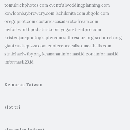
tomulrichphotos.com
eventfulweddingplanning.com
kowloonbaybrewery.com
lachilenita.com
abgolo.com
oregopilot.com
costaricacasadaretodream.com
myfortworthpodiatrist.com
yogaretreatpro.com
kristenjanephotography.com
sctbrescue.org
srchurch.org
giantrusticpizza.com
conferencecallstomeatballs.com
stmichaelwtby.org
keamananinformasi.id
zonainformasi.id
informasi123.id
Keluaran Taiwan
slot tri