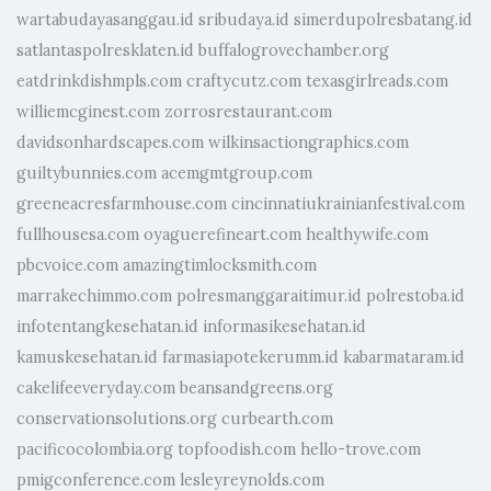
wartabudayasanggau.id
sribudaya.id
simerdupolresbatang.id
satlantaspolresklaten.id
buffalogrovechamber.org
eatdrinkdishmpls.com
craftycutz.com
texasgirlreads.com
williemcginest.com
zorrosrestaurant.com
davidsonhardscapes.com
wilkinsactiongraphics.com
guiltybunnies.com
acemgmtgroup.com
greeneacresfarmhouse.com
cincinnatiukrainianfestival.com
fullhousesa.com
oyaguerefineart.com
healthywife.com
pbcvoice.com
amazingtimlocksmith.com
marrakechimmo.com
polresmanggaraitimur.id
polrestoba.id
infotentangkesehatan.id
informasikesehatan.id
kamuskesehatan.id
farmasiapotekerumm.id
kabarmataram.id
cakelifeeveryday.com
beansandgreens.org
conservationsolutions.org
curbearth.com
pacificocolombia.org
topfoodish.com
hello-trove.com
pmigconference.com
lesleyreynolds.com