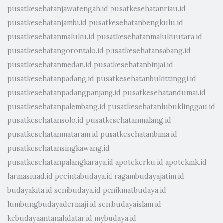
pusatkesehatanjawatengah.id
pusatkesehatanriau.id
pusatkesehatanjambi.id
pusatkesehatanbengkulu.id
pusatkesehatanmaluku.id
pusatkesehatanmalukuutara.id
pusatkesehatangorontalo.id
pusatkesehatansabang.id
pusatkesehatanmedan.id
pusatkesehatanbinjai.id
pusatkesehatanpadang.id
pusatkesehatanbukittinggi.id
pusatkesehatanpadangpanjang.id
pusatkesehatandumai.id
pusatkesehatanpalembang.id
pusatkesehatanlubuklinggau.id
pusatkesehatansolo.id
pusatkesehatanmalang.id
pusatkesehatanmataram.id
pusatkesehatanbima.id
pusatkesehatansingkawang.id
pusatkesehatanpalangkaraya.id
apotekerku.id
apotekmk.id
farmasiuad.id
pecintabudaya.id
ragambudayajatim.id
budayakita.id
senibudaya.id
penikmatbudaya.id
lumbungbudayadermaji.id
senibudayaislam.id
kebudayaantanahdatar.id
mybudaya.id