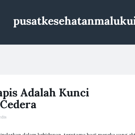
pusatkesehatanmaluku
apis Adalah Kunci
-Cedera
dis
indarkan dalam kehidupan, terutama bagi mereka yang akt