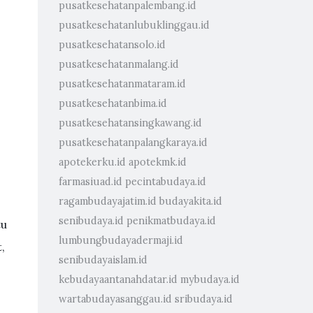
pusatkesehatanpalembang.id
pusatkesehatanlubuklinggau.id
pusatkesehatansolo.id
pusatkesehatanmalang.id
pusatkesehatanmataram.id
pusatkesehatanbima.id
pusatkesehatansingkawang.id
pusatkesehatanpalangkaraya.id
apotekerku.id
apotekmk.id
farmasiuad.id
pecintabudaya.id
ragambudayajatim.id
budayakita.id
senibudaya.id
penikmatbudaya.id
tu
lumbungbudayadermaji.id
,
senibudayaislam.id
kebudayaantanahdatar.id
mybudaya.id
wartabudayasanggau.id
sribudaya.id