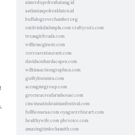
simerdupolresbatang.id
satlantaspolresklaten.id
buffalogrovechamber.org
eatdrinkdishmpls.com
craftycutz.com
texasgirlreads.com
williemcginest.com
zorrosrestaurant.com
davidsonhardscapes.com
wilkinsactiongraphics.com
guiltybunnies.com
g
acemgmtgroup.com
greeneacresfarmhouse.com
cincinnatiukrainianfestival.com
,
fullhousesa.com
oyaguerefineart.com
healthywife.com
pbcvoice.com
amazingtimlocksmith.com