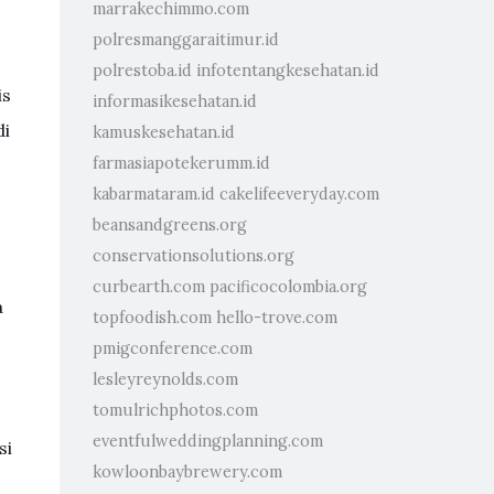
marrakechimmo.com
polresmanggaraitimur.id
polrestoba.id
infotentangkesehatan.id
is
informasikesehatan.id
di
kamuskesehatan.id
farmasiapotekerumm.id
kabarmataram.id
cakelifeeveryday.com
beansandgreens.org
conservationsolutions.org
curbearth.com
pacificocolombia.org
a
topfoodish.com
hello-trove.com
pmigconference.com
lesleyreynolds.com
tomulrichphotos.com
eventfulweddingplanning.com
si
kowloonbaybrewery.com