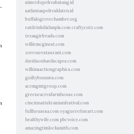
simerdupolresbatang.id
—
satlantaspolresklaten.id
buffalogrovechamber.org
eatdrinkdishmpls.com
craftycutz.com
texasgirlreads.com
williemcginest.com
n
zorrosrestaurant.com
davidsonhardscapes.com
wilkinsactiongraphics.com
guiltybunnies.com
acemgmtgroup.com
greeneacresfarmhouse.com
n
cincinnatiukrainianfestival.com
fullhousesa.com
oyaguerefineart.com
healthywife.com
pbcvoice.com
amazingtimlocksmith.com