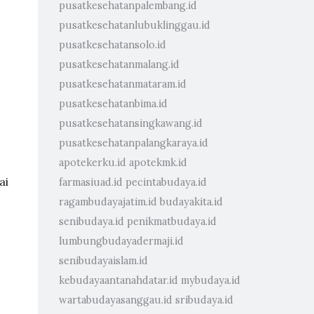
pusatkesehatanpalembang.id
pusatkesehatanlubuklinggau.id
pusatkesehatansolo.id
pusatkesehatanmalang.id
pusatkesehatanmataram.id
pusatkesehatanbima.id
pusatkesehatansingkawang.id
pusatkesehatanpalangkaraya.id
apotekerku.id
apotekmk.id
ai
farmasiuad.id
pecintabudaya.id
ragambudayajatim.id
budayakita.id
senibudaya.id
penikmatbudaya.id
lumbungbudayadermaji.id
senibudayaislam.id
kebudayaantanahdatar.id
mybudaya.id
wartabudayasanggau.id
sribudaya.id