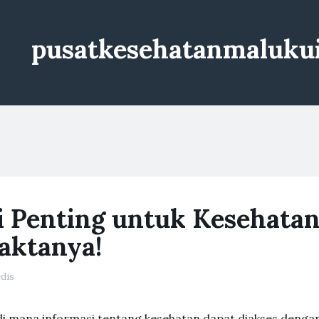
pusatkesehatanmaluku
i Penting untuk Kesehata
aktanya!
dis
 di mana informasi tentang kesehatan dapat diakses denga