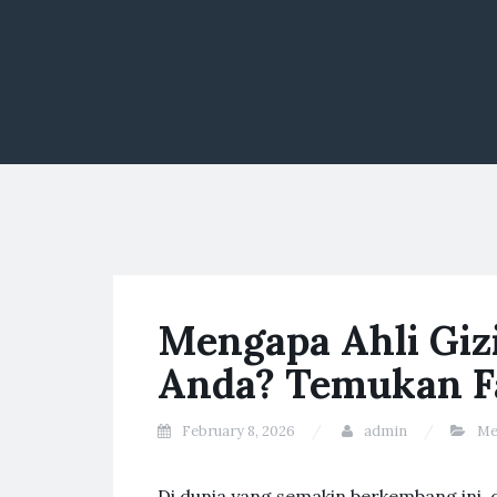
Mengapa Ahli Giz
Anda? Temukan F
February 8, 2026
admin
Me
Di dunia yang semakin berkembang ini,