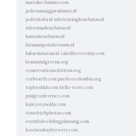
marrakechimmo.com
polresmanggaraitimur.id
polrestoba.id
infotentangkesehatan.id
informasikesehatan.id
kamuskesehatan.id
farmasiapotekerumm.id
kabarmataram.id
cakelifeeveryday.com
beansandgreens.org
conservationsolutions.org
curbearth.com
pacificocolombia.org
topfoodish.com
hello-trove.com
pmigconference.com
lesleyreynolds.com
tomulrichphotos.com
eventfulweddingplanning.com
kowloonbaybrewery.com