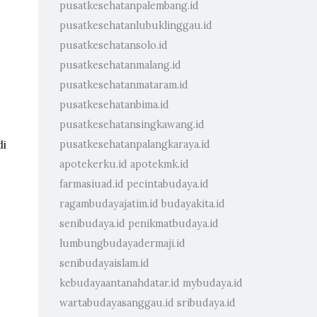
pusatkesehatanpalembang.id
pusatkesehatanlubuklinggau.id
pusatkesehatansolo.id
pusatkesehatanmalang.id
pusatkesehatanmataram.id
pusatkesehatanbima.id
pusatkesehatansingkawang.id
di
pusatkesehatanpalangkaraya.id
apotekerku.id
apotekmk.id
farmasiuad.id
pecintabudaya.id
ragambudayajatim.id
budayakita.id
senibudaya.id
penikmatbudaya.id
lumbungbudayadermaji.id
senibudayaislam.id
kebudayaantanahdatar.id
mybudaya.id
wartabudayasanggau.id
sribudaya.id