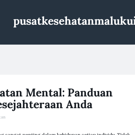
pusatkesehatanmaluku
tan Mental: Panduan
esejahteraan Anda
tan
 sangat penting dalam kehidupan setiap individu. Tidak