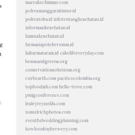
marrakechimmo.com
a
polresmanggaraitimur.id
polrestoba.id
infotentangkesehatan.id
informasikesehatan.id
kamuskesehatan.id
ng
farmasiapotekerumm.id
kabarmataram.id
cakelifeeveryday.com
t
beansandgreens.org
conservationsolutions.org
curbearth.com
pacificocolombia.org
topfoodish.com
hello-trove.com
pmigconference.com
t
lesleyreynolds.com
tomulrichphotos.com
eventfulweddingplanning.com
kowloonbaybrewery.com