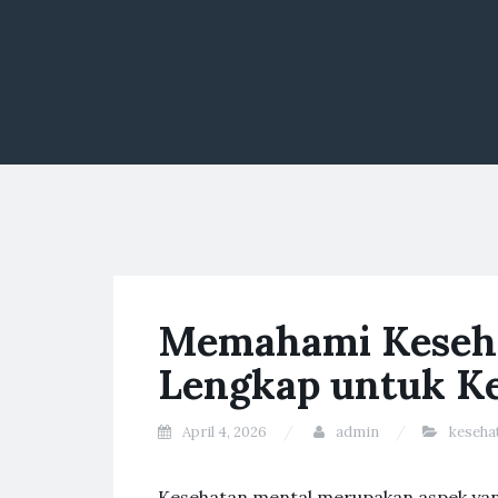
Memahami Keseha
Lengkap untuk K
April 4, 2026
admin
keseha
Kesehatan mental merupakan aspek yang