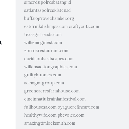
simerdupolresbatang.id
satlantaspolresklaten.id
buffalogrovechamber.org
eatdrinkdishmpls.com
craftycutz.com
texasgirlreads.com
d,
williemcginest.com
zorrosrestaurant.com
davidsonhardscapes.com
wilkinsactiongraphics.com
guiltybunnies.com
acemgmtgroup.com
greeneacresfarmhouse.com
cincinnatiukrainianfestival.com
fullhousesa.com
oyaguerefineart.com
healthywife.com
pbcvoice.com
amazingtimlocksmith.com