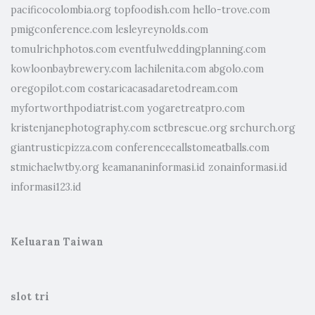
pacificocolombia.org
topfoodish.com
hello-trove.com
pmigconference.com
lesleyreynolds.com
tomulrichphotos.com
eventfulweddingplanning.com
kowloonbaybrewery.com
lachilenita.com
abgolo.com
oregopilot.com
costaricacasadaretodream.com
myfortworthpodiatrist.com
yogaretreatpro.com
kristenjanephotography.com
sctbrescue.org
srchurch.org
giantrusticpizza.com
conferencecallstomeatballs.com
stmichaelwtby.org
keamananinformasi.id
zonainformasi.id
informasi123.id
Keluaran Taiwan
slot tri