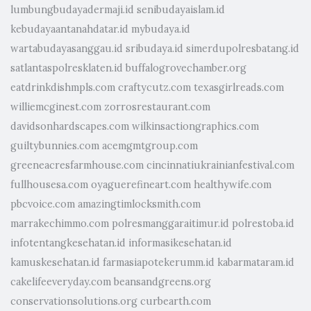
lumbungbudayadermaji.id
senibudayaislam.id
kebudayaantanahdatar.id
mybudaya.id
wartabudayasanggau.id
sribudaya.id
simerdupolresbatang.id
satlantaspolresklaten.id
buffalogrovechamber.org
eatdrinkdishmpls.com
craftycutz.com
texasgirlreads.com
williemcginest.com
zorrosrestaurant.com
davidsonhardscapes.com
wilkinsactiongraphics.com
guiltybunnies.com
acemgmtgroup.com
greeneacresfarmhouse.com
cincinnatiukrainianfestival.com
fullhousesa.com
oyaguerefineart.com
healthywife.com
pbcvoice.com
amazingtimlocksmith.com
marrakechimmo.com
polresmanggaraitimur.id
polrestoba.id
infotentangkesehatan.id
informasikesehatan.id
kamuskesehatan.id
farmasiapotekerumm.id
kabarmataram.id
cakelifeeveryday.com
beansandgreens.org
conservationsolutions.org
curbearth.com