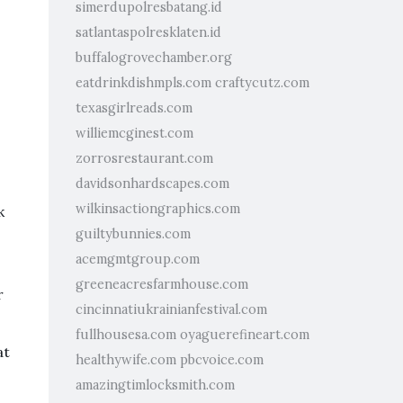
simerdupolresbatang.id
satlantaspolresklaten.id
buffalogrovechamber.org
eatdrinkdishmpls.com
craftycutz.com
texasgirlreads.com
williemcginest.com
zorrosrestaurant.com
davidsonhardscapes.com
wilkinsactiongraphics.com
k
guiltybunnies.com
acemgmtgroup.com
greeneacresfarmhouse.com
r
cincinnatiukrainianfestival.com
fullhousesa.com
oyaguerefineart.com
at
healthywife.com
pbcvoice.com
amazingtimlocksmith.com