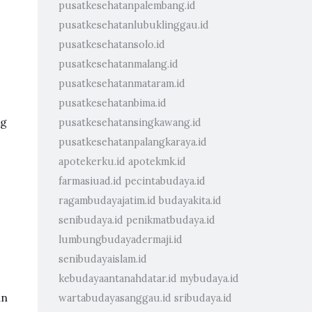
pusatkesehatanpalembang.id
pusatkesehatanlubuklinggau.id
pusatkesehatansolo.id
pusatkesehatanmalang.id
pusatkesehatanmataram.id
pusatkesehatanbima.id
og
pusatkesehatansingkawang.id
pusatkesehatanpalangkaraya.id
apotekerku.id
apotekmk.id
farmasiuad.id
pecintabudaya.id
ragambudayajatim.id
budayakita.id
senibudaya.id
penikmatbudaya.id
lumbungbudayadermaji.id
senibudayaislam.id
kebudayaantanahdatar.id
mybudaya.id
an
wartabudayasanggau.id
sribudaya.id