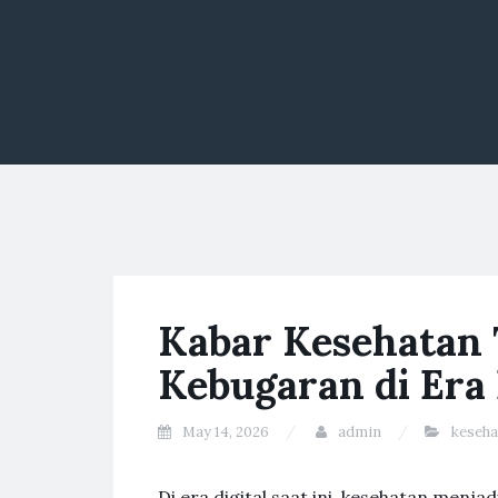
Kabar Kesehatan 
Kebugaran di Era 
May 14, 2026
admin
keseha
Di era digital saat ini, kesehatan menj