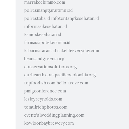
marrakechimmo.com
polresmanggaraitimur.id
polrestoba.id
infotentangkesehatan.id
informasikesehatan.id
kamuskesehatan.id
farmasiapotekerumm.id
kabarmataram.id
cakelifeeveryday.com
beansandgreens.org
conservationsolutions.org
curbearth.com
pacificocolombia.org
topfoodish.com
hello-trove.com
pmigconference.com
lesleyreynolds.com
tomulrichphotos.com
eventfulweddingplanning.com
kowloonbaybrewery.com