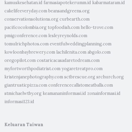
kamuskesehatan.id
farmasiapotekerumm.id
kabarmataram.id
cakelifeeveryday.com
beansandgreens.org
conservationsolutions.org
curbearth.com
pacificocolombia.org
topfoodish.com
hello-trove.com
pmigconference.com
lesleyreynolds.com
tomulrichphotos.com
eventfulweddingplanning.com
kowloonbaybrewery.com
lachilenita.com
abgolo.com
oregopilot.com
costaricacasadaretodream.com
myfortworthpodiatrist.com
yogaretreatpro.com
kristenjanephotography.com
sctbrescue.org
srchurch.org
giantrusticpizza.com
conferencecallstomeatballs.com
stmichaelwtby.org
keamananinformasi.id
zonainformasi.id
informasi123.id
Keluaran Taiwan