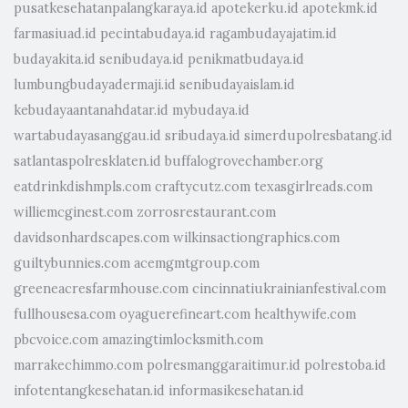
pusatkesehatanpalangkaraya.id
apotekerku.id
apotekmk.id
farmasiuad.id
pecintabudaya.id
ragambudayajatim.id
budayakita.id
senibudaya.id
penikmatbudaya.id
lumbungbudayadermaji.id
senibudayaislam.id
kebudayaantanahdatar.id
mybudaya.id
wartabudayasanggau.id
sribudaya.id
simerdupolresbatang.id
satlantaspolresklaten.id
buffalogrovechamber.org
eatdrinkdishmpls.com
craftycutz.com
texasgirlreads.com
williemcginest.com
zorrosrestaurant.com
davidsonhardscapes.com
wilkinsactiongraphics.com
guiltybunnies.com
acemgmtgroup.com
greeneacresfarmhouse.com
cincinnatiukrainianfestival.com
fullhousesa.com
oyaguerefineart.com
healthywife.com
pbcvoice.com
amazingtimlocksmith.com
marrakechimmo.com
polresmanggaraitimur.id
polrestoba.id
infotentangkesehatan.id
informasikesehatan.id