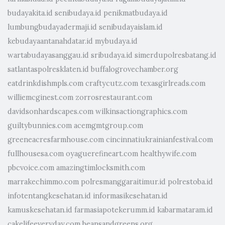
budayakita.id
senibudaya.id
penikmatbudaya.id
lumbungbudayadermaji.id
senibudayaislam.id
kebudayaantanahdatar.id
mybudaya.id
wartabudayasanggau.id
sribudaya.id
simerdupolresbatang.id
satlantaspolresklaten.id
buffalogrovechamber.org
eatdrinkdishmpls.com
craftycutz.com
texasgirlreads.com
williemcginest.com
zorrosrestaurant.com
davidsonhardscapes.com
wilkinsactiongraphics.com
guiltybunnies.com
acemgmtgroup.com
greeneacresfarmhouse.com
cincinnatiukrainianfestival.com
fullhousesa.com
oyaguerefineart.com
healthywife.com
pbcvoice.com
amazingtimlocksmith.com
marrakechimmo.com
polresmanggaraitimur.id
polrestoba.id
infotentangkesehatan.id
informasikesehatan.id
kamuskesehatan.id
farmasiapotekerumm.id
kabarmataram.id
cakelifeeveryday.com
beansandgreens.org