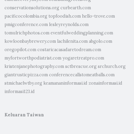
conservationsolutions.org
curbearth.com
pacificocolombia.org
topfoodish.com
hello-trove.com
pmigconference.com
lesleyreynolds.com
tomulrichphotos.com
eventfulweddingplanning.com
kowloonbaybrewery.com
lachilenita.com
abgolo.com
oregopilot.com
costaricacasadaretodream.com
myfortworthpodiatrist.com
yogaretreatpro.com
kristenjanephotography.com
sctbrescue.org
srchurch.org
giantrusticpizza.com
conferencecallstomeatballs.com
stmichaelwtby.org
keamananinformasi.id
zonainformasi.id
informasi123.id
Keluaran Taiwan