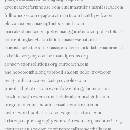
greeneacresfarmhouse.com
cincinnatiukrainianfestival.com
fullhousesa.com
oyaguerefineart.com
healthywife.com
pbcvoice.com
amazingtimlocksmith.com
marrakechimmo.com
polresmanggaraitimur.id
polrestoba.id
infotentangkesehatan.id
informasikesehatan.id
kamuskesehatan.id
farmasiapotekerumm.id
kabarmataram.id
cakelifeeveryday.com
beansandgreens.org
conservationsolutions.org
curbearth.com
pacificocolombia.org
topfoodish.com
hello-trove.com
pmigconference.com
lesleyreynolds.com
tomulrichphotos.com
eventfulweddingplanning.com
kowloonbaybrewery.com
lachilenita.com
abgolo.com
oregopilot.com
costaricacasadaretodream.com
myfortworthpodiatrist.com
yogaretreatpro.com
kristenjanephotography.com
sctbrescue.org
srchurch.org
giantrusticpizza.com
conferencecallstomeatballs.com