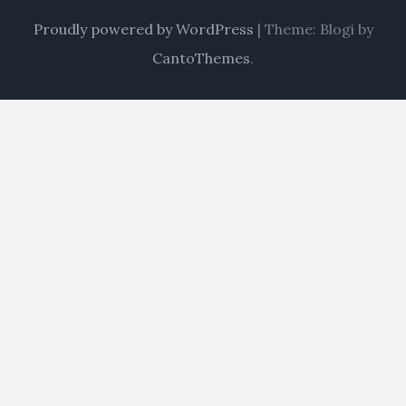
Proudly powered by WordPress
|
Theme: Blogi by
CantoThemes
.