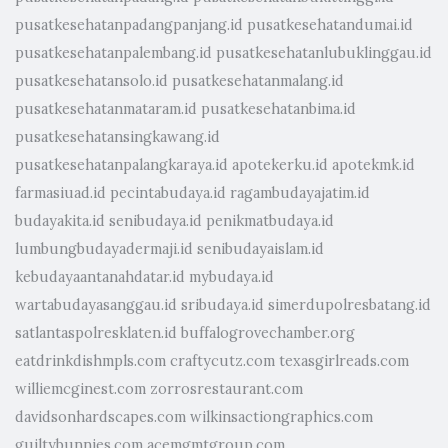
pusatkesehatanpadangpanjang.id
pusatkesehatandumai.id
pusatkesehatanpalembang.id
pusatkesehatanlubuklinggau.id
pusatkesehatansolo.id
pusatkesehatanmalang.id
pusatkesehatanmataram.id
pusatkesehatanbima.id
pusatkesehatansingkawang.id
pusatkesehatanpalangkaraya.id
apotekerku.id
apotekmk.id
farmasiuad.id
pecintabudaya.id
ragambudayajatim.id
budayakita.id
senibudaya.id
penikmatbudaya.id
lumbungbudayadermaji.id
senibudayaislam.id
kebudayaantanahdatar.id
mybudaya.id
wartabudayasanggau.id
sribudaya.id
simerdupolresbatang.id
satlantaspolresklaten.id
buffalogrovechamber.org
eatdrinkdishmpls.com
craftycutz.com
texasgirlreads.com
williemcginest.com
zorrosrestaurant.com
davidsonhardscapes.com
wilkinsactiongraphics.com
guiltybunnies.com
acemgmtgroup.com