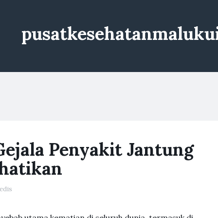
pusatkesehatanmaluku
jala Penyakit Jantung
hatikan
edis
nyebab utama kematian di seluruh dunia, termasuk di