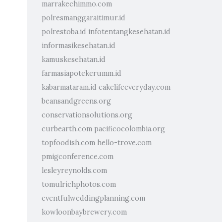
marrakechimmo.com
polresmanggaraitimur.id
polrestoba.id
infotentangkesehatan.id
informasikesehatan.id
kamuskesehatan.id
farmasiapotekerumm.id
kabarmataram.id
cakelifeeveryday.com
beansandgreens.org
conservationsolutions.org
curbearth.com
pacificocolombia.org
topfoodish.com
hello-trove.com
pmigconference.com
lesleyreynolds.com
tomulrichphotos.com
eventfulweddingplanning.com
kowloonbaybrewery.com