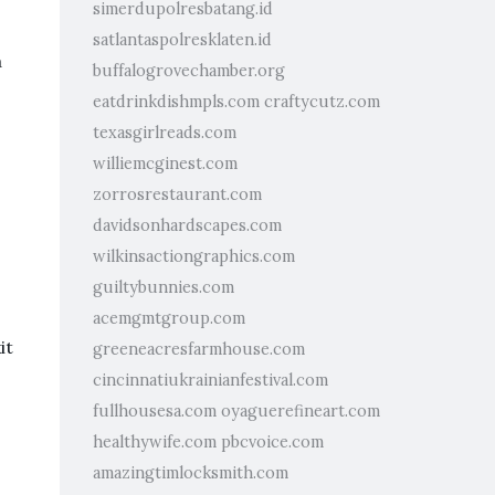
simerdupolresbatang.id
satlantaspolresklaten.id
a
buffalogrovechamber.org
eatdrinkdishmpls.com
craftycutz.com
texasgirlreads.com
williemcginest.com
zorrosrestaurant.com
davidsonhardscapes.com
wilkinsactiongraphics.com
guiltybunnies.com
acemgmtgroup.com
it
greeneacresfarmhouse.com
cincinnatiukrainianfestival.com
fullhousesa.com
oyaguerefineart.com
healthywife.com
pbcvoice.com
amazingtimlocksmith.com