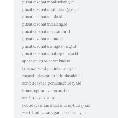
pusatkesehatanpalembang.id
pusatkesehatanlubuklinggau.id
pusatkesehatansolo.id
pusatkesehatanmalang.id
pusatkesehatanmataram.id
pusatkesehatanbima.id
pusatkesehatansingkawang.id
pusatkesehatanpalangkaraya.id
apotekerku.id
apotekmk.id
farmasiuad.id
pecintabudaya.id
ragambudayajatim.id
budayakita.id
senibudaya.id
penikmatbudaya.id
lumbungbudayadermaji.id
senibudayaislam.id
kebudayaantanahdatar.id
mybudaya.id
wartabudayasanggau.id
sribudaya.id