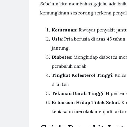
Sebelum kita membahas gejala, ada bai
kemungkinan seseorang terkena penyaki
Keturunan
: Riwayat penyakit jan
Usia
: Pria berusia di atas 45 tahu
jantung.
Diabetes
: Menghidap diabetes men
pembuluh darah.
Tingkat Kolesterol Tinggi
: Kole
di arteri.
Tekanan Darah Tinggi
: Hiperten
Kebiasaan Hidup Tidak Sehat
: K
kebiasaan merokok menjadi faktor 