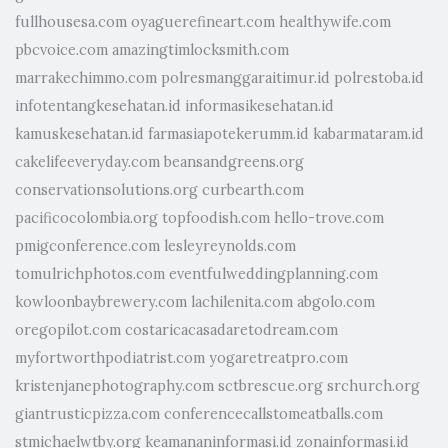
fullhousesa.com
oyaguerefineart.com
healthywife.com
pbcvoice.com
amazingtimlocksmith.com
marrakechimmo.com
polresmanggaraitimur.id
polrestoba.id
infotentangkesehatan.id
informasikesehatan.id
kamuskesehatan.id
farmasiapotekerumm.id
kabarmataram.id
cakelifeeveryday.com
beansandgreens.org
conservationsolutions.org
curbearth.com
pacificocolombia.org
topfoodish.com
hello-trove.com
pmigconference.com
lesleyreynolds.com
tomulrichphotos.com
eventfulweddingplanning.com
kowloonbaybrewery.com
lachilenita.com
abgolo.com
oregopilot.com
costaricacasadaretodream.com
myfortworthpodiatrist.com
yogaretreatpro.com
kristenjanephotography.com
sctbrescue.org
srchurch.org
giantrusticpizza.com
conferencecallstomeatballs.com
stmichaelwtby.org
keamananinformasi.id
zonainformasi.id