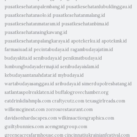
pusatkesehatanpalembang.id
pusatkesehatanlubuklinggau.id
pusatkesehatansolo.id
pusatkesehatanmalang.id
pusatkesehatanmataram.id
pusatkesehatanbima.id
pusatkesehatansingkawang.id
pusatkesehatanpalangkaraya.id
apotekerku.id
apotekmk.id
farmasiuad.id
pecintabudaya.id
ragambudayajatim.id
budayakita.id
senibudaya.id
penikmatbudaya.id
lumbungbudayadermaji.id
senibudayaislam.id
kebudayaantanahdatar.id
mybudaya.id
wartabudayasanggau.id
sribudaya.id
simerdupolresbatang.id
satlantaspolresklaten.id
buffalogrovechamber.org
eatdrinkdishmpls.com
craftycutz.com
texasgirlreads.com
williemcginest.com
zorrosrestaurant.com
davidsonhardscapes.com
wilkinsactiongraphics.com
guiltybunnies.com
acemgmtgroup.com
greeneacresfarmhouse.com
cincinnatiukrainianfestival.com