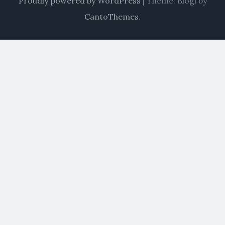
Proudly powered by WordPress
|
Theme: Blogi by
CantoThemes
.