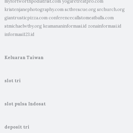
myfortworthpodiatrist.com
yogaretreatpro.com
kristenjanephotography.com
sctbrescue.org
srchurch.org
giantrusticpizza.com
conferencecallstomeatballs.com
stmichaelwtby.org
keamananinformasi.id
zonainformasi.id
informasi123.id
Keluaran Taiwan
slot tri
slot pulsa Indosat
deposit tri