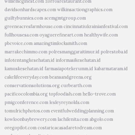
williemcginest.com
zorrosrestaurant.com
davidsonhardscapes.com
wilkinsactiongraphics.com
guiltybunnies.com
acemgmtgroup.com
greeneacresfarmhouse.com
cincinnatiukrainianfestival.com
fullhousesa.com
oyaguerefineart.com
healthywife.com
pbcvoice.com
amazingtimlocksmith.com
marrakechimmo.com
polresmanggaraitimur.id
polrestoba.id
infotentangkesehatan.id
informasikesehatan.id
kamuskesehatan.id
farmasiapotekerumm.id
kabarmataram.id
cakelifeeveryday.com
beansandgreens.org
conservationsolutions.org
curbearth.com
pacificocolombia.org
topfoodish.com
hello-trove.com
pmigconference.com
lesleyreynolds.com
tomulrichphotos.com
eventfulweddingplanning.com
kowloonbaybrewery.com
lachilenita.com
abgolo.com
oregopilot.com
costaricacasadaretodream.com