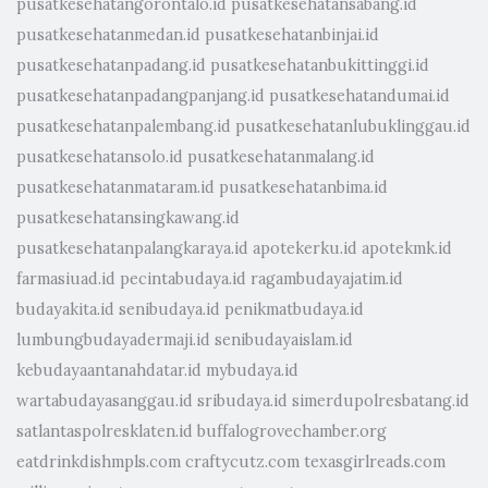
pusatkesehatangorontalo.id
pusatkesehatansabang.id
pusatkesehatanmedan.id
pusatkesehatanbinjai.id
pusatkesehatanpadang.id
pusatkesehatanbukittinggi.id
pusatkesehatanpadangpanjang.id
pusatkesehatandumai.id
pusatkesehatanpalembang.id
pusatkesehatanlubuklinggau.id
pusatkesehatansolo.id
pusatkesehatanmalang.id
pusatkesehatanmataram.id
pusatkesehatanbima.id
pusatkesehatansingkawang.id
pusatkesehatanpalangkaraya.id
apotekerku.id
apotekmk.id
farmasiuad.id
pecintabudaya.id
ragambudayajatim.id
budayakita.id
senibudaya.id
penikmatbudaya.id
lumbungbudayadermaji.id
senibudayaislam.id
kebudayaantanahdatar.id
mybudaya.id
wartabudayasanggau.id
sribudaya.id
simerdupolresbatang.id
satlantaspolresklaten.id
buffalogrovechamber.org
eatdrinkdishmpls.com
craftycutz.com
texasgirlreads.com