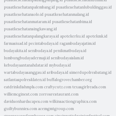
pusatkesehatanpadangpanjang.id
pusatkesehatandumai.id
pusatkesehatanpalembang.id
pusatkesehatanlubuklinggau.id
pusatkesehatansolo.id
pusatkesehatanmalang.id
pusatkesehatanmataram.id
pusatkesehatanbima.id
pusatkesehatansingkawang.id
pusatkesehatanpalangkaraya.id
apotekerku.id
apotekmk.id
farmasiuad.id
pecintabudaya.id
ragambudayajatim.id
budayakita.id
senibudaya.id
penikmatbudaya.id
lumbungbudayadermaji.id
senibudayaislam.id
kebudayaantanahdatar.id
mybudaya.id
wartabudayasanggau.id
sribudaya.id
simerdupolresbatang.id
satlantaspolresklaten.id
buffalogrovechamber.org
eatdrinkdishmpls.com
craftycutz.com
texasgirlreads.com
williemcginest.com
zorrosrestaurant.com
davidsonhardscapes.com
wilkinsactiongraphics.com
guiltybunnies.com
acemgmtgroup.com