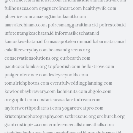
greeneacresfarmhouse.com
cincinnatiukrainianfestival.com
fullhousesa.com
oyaguerefineart.com
healthywife.com
pbcvoice.com
amazingtimlocksmith.com
marrakechimmo.com
polresmanggaraitimur.id
polrestoba.id
infotentangkesehatan.id
informasikesehatan.id
kamuskesehatan.id
farmasiapotekerumm.id
kabarmataram.id
cakelifeeveryday.com
beansandgreens.org
conservationsolutions.org
curbearth.com
pacificocolombia.org
topfoodish.com
hello-trove.com
pmigconference.com
lesleyreynolds.com
tomulrichphotos.com
eventfulweddingplanning.com
kowloonbaybrewery.com
lachilenita.com
abgolo.com
oregopilot.com
costaricacasadaretodream.com
myfortworthpodiatrist.com
yogaretreatpro.com
kristenjanephotography.com
sctbrescue.org
srchurch.org
giantrusticpizza.com
conferencecallstomeatballs.com