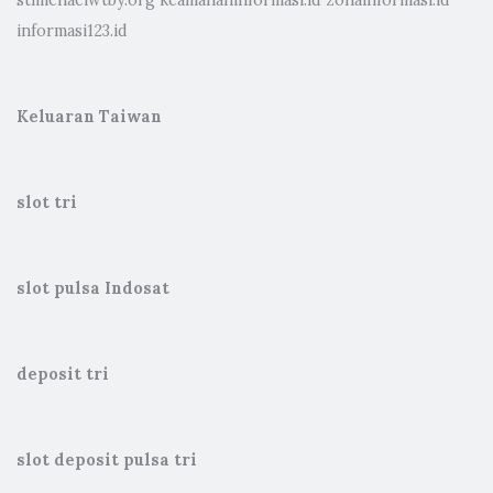
stmichaelwtby.org
keamananinformasi.id
zonainformasi.id
informasi123.id
Keluaran Taiwan
slot tri
slot pulsa Indosat
deposit tri
slot deposit pulsa tri