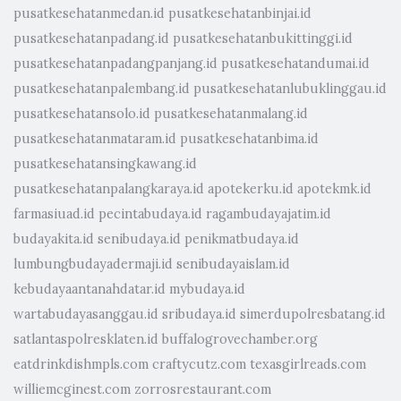
pusatkesehatanmedan.id
pusatkesehatanbinjai.id
pusatkesehatanpadang.id
pusatkesehatanbukittinggi.id
pusatkesehatanpadangpanjang.id
pusatkesehatandumai.id
pusatkesehatanpalembang.id
pusatkesehatanlubuklinggau.id
pusatkesehatansolo.id
pusatkesehatanmalang.id
pusatkesehatanmataram.id
pusatkesehatanbima.id
pusatkesehatansingkawang.id
pusatkesehatanpalangkaraya.id
apotekerku.id
apotekmk.id
farmasiuad.id
pecintabudaya.id
ragambudayajatim.id
budayakita.id
senibudaya.id
penikmatbudaya.id
lumbungbudayadermaji.id
senibudayaislam.id
kebudayaantanahdatar.id
mybudaya.id
wartabudayasanggau.id
sribudaya.id
simerdupolresbatang.id
satlantaspolresklaten.id
buffalogrovechamber.org
eatdrinkdishmpls.com
craftycutz.com
texasgirlreads.com
williemcginest.com
zorrosrestaurant.com