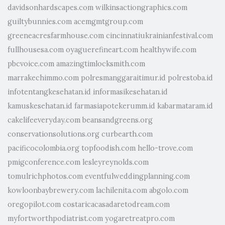
davidsonhardscapes.com
wilkinsactiongraphics.com
guiltybunnies.com
acemgmtgroup.com
greeneacresfarmhouse.com
cincinnatiukrainianfestival.com
fullhousesa.com
oyaguerefineart.com
healthywife.com
pbcvoice.com
amazingtimlocksmith.com
marrakechimmo.com
polresmanggaraitimur.id
polrestoba.id
infotentangkesehatan.id
informasikesehatan.id
kamuskesehatan.id
farmasiapotekerumm.id
kabarmataram.id
cakelifeeveryday.com
beansandgreens.org
conservationsolutions.org
curbearth.com
pacificocolombia.org
topfoodish.com
hello-trove.com
pmigconference.com
lesleyreynolds.com
tomulrichphotos.com
eventfulweddingplanning.com
kowloonbaybrewery.com
lachilenita.com
abgolo.com
oregopilot.com
costaricacasadaretodream.com
myfortworthpodiatrist.com
yogaretreatpro.com