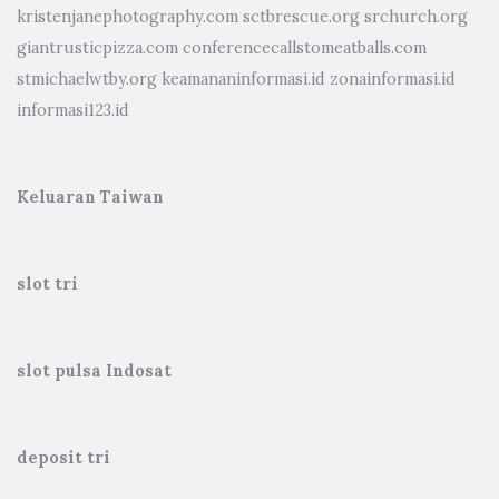
kristenjanephotography.com
sctbrescue.org
srchurch.org
giantrusticpizza.com
conferencecallstomeatballs.com
stmichaelwtby.org
keamananinformasi.id
zonainformasi.id
informasi123.id
Keluaran Taiwan
slot tri
slot pulsa Indosat
deposit tri